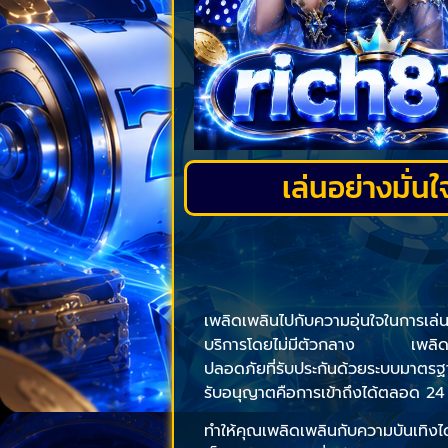
เล่นอย่างมั่น
เพลิดเพลินไปกับความอุ่นใจในการเล
บริการโดยไม่มีตัวกลาง เพลิดเพ
ปลอดภัยที่รับประกันด้วยระบบมาตรฐา
รับอนุญาตคือการเข้าถึงได้ตลอด 24 
ทำให้คุณเพลิดเพลินกับความบันเทิง