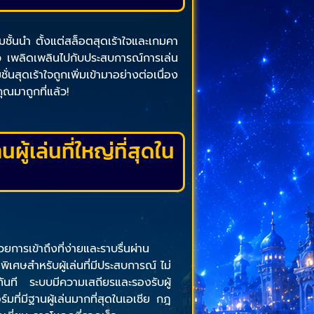
ชั้นนำ ตั้งแต่สล็อตสุดเร้าใจและเกมคา
ดียว เพลิดเพลินไปกับประสบการณ์การเล่น
ุดเร้าใจถูกเพิ่มเข้ามาอย่างต่อเนื่อง
ุณมาถูกที่แล้ว!
นผู้เล่นที่ใหญ่ที่สุดใน
การเข้าถึงที่ง่ายและราบรื่นผ่าน
เศษสำหรับผู้เล่นที่มีประสบการณ์ ไม่
้ทันที ระบบมีความเสถียรและรองรับผู้
ที่มีฐานผู้เล่นมากที่สุดในเอเชีย กฎ