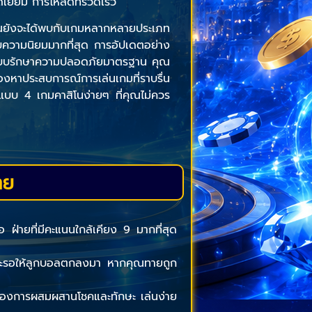
ยี่ยม การโหลดที่รวดเร็ว
คุณยังจะได้พบกับเกมหลากหลายประเภท
ับความนิยมมากที่สุด การอัปเดตอย่าง
้วยระบบรักษาความปลอดภัยมาตรฐาน คุณ
องหาประสบการณ์การเล่นเกมที่ราบรื่น
บบ 4 เกมคาสิโนง่ายๆ ที่คุณไม่ควร
าย
มือ ฝ่ายที่มีคะแนนใกล้เคียง 9 มากที่สุด
 และรอให้ลูกบอลตกลงมา หากคุณทายถูก
ที่ต้องการผสมผสานโชคและทักษะ เล่นง่าย