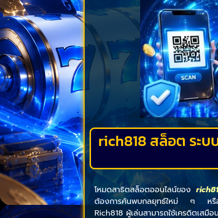
rich818 สล็อต ระบบ
โหมดสาธิตสล็อตออนไลน์ของ
rich8
ต้องการค้นพบกลยุทธ์ใหม่ ๆ หรือศึกษ
Rich818 ผู้เล่นสามารถใช้เครดิตเสมือน