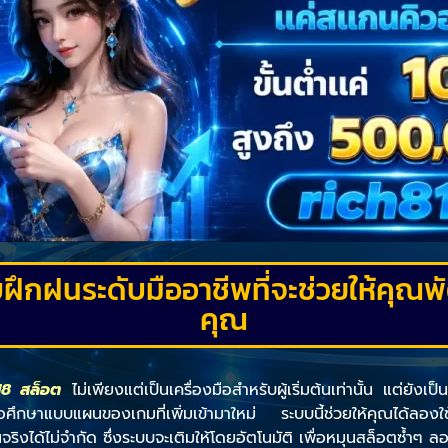
ฝึกฝนระดับมืออาชีพที่จะช่วยให้คุ
คุณ
18 สล็อต
ไม่เพียงแต่เป็นเครื่องมือสำหรับผู้เริ่มต้นเท่านั้น แต่ยังเป็นพ
าแบบแผนของเกมที่เพิ่มเข้ามาใหม่ ระบบนี้ช่วยให้คุณได้ลองใช้ผ
จริงได้ไม่จำกัด ซึ่งระบบจะเติมให้โดยอัตโนมัติ เพื่อหมุนสล็อตซ้ำๆ 