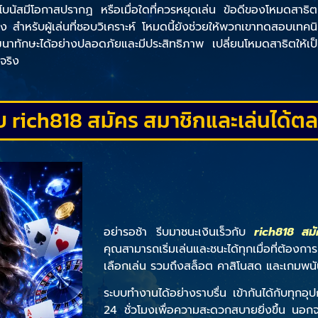
ดที่โบนัสมีโอกาสปรากฏ หรือเมื่อใดที่ควรหยุดเล่น ข้อดีของโหมดสาธิตค
ริง สำหรับผู้เล่นที่ชอบวิเคราะห์ โหมดนี้ยังช่วยให้พวกเขาทดสอบเท
นพัฒนาทักษะได้อย่างปลอดภัยและมีประสิทธิภาพ เปลี่ยนโหมดสาธิตให้เป
จริง
ับ rich818 สมัคร สมาชิกและเล่นได้ตล
อย่ารอช้า รีบมาชนะเงินเร็วกับ
rich818 สมั
คุณสามารถเริ่มเล่นและชนะได้ทุกเมื่อที่ต้อง
เลือกเล่น รวมถึงสล็อต คาสิโนสด และเกมพนัน
ระบบทำงานได้อย่างราบรื่น เข้ากันได้กับทุก
24 ชั่วโมงเพื่อความสะดวกสบายยิ่งขึ้น นอกจา