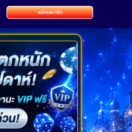
สมัครสมาชิก